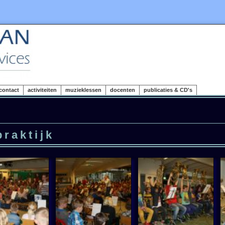
contact
activiteiten
muzieklessen
docenten
publicaties & CD's
praktijk