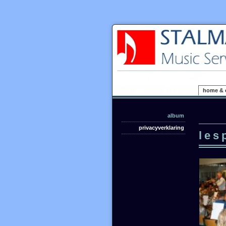
home & 
album
privacyverklaring
les