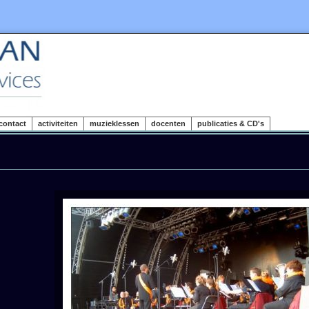
contact
activiteiten
muzieklessen
docenten
publicaties & CD's