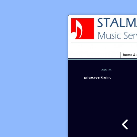
home & 
album
privacyverklaring